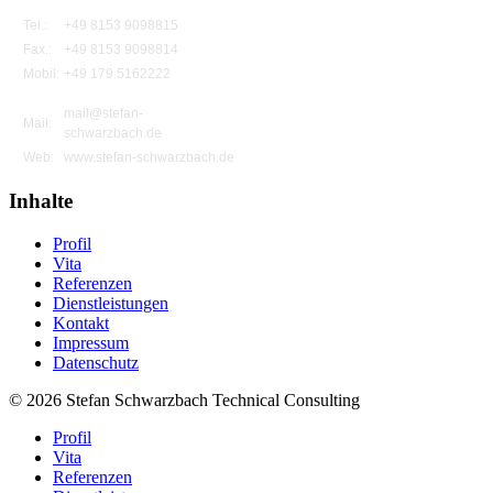
Tel.:
+49 8153 9098815
Fax.:
+49 8153 9098814
Mobil:
+49 179 5162222
mail@stefan-
Mail:
schwarzbach.de
Web:
www.stefan-schwarzbach.de
Inhalte
Profil
Vita
Referenzen
Dienstleistungen
Kontakt
Impressum
Datenschutz
© 2026 Stefan Schwarzbach Technical Consulting
Profil
Vita
Referenzen